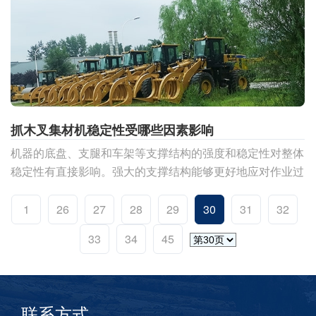
抓木叉集材机稳定性受哪些因素影响
机器的底盘、支腿和车架等支撑结构的强度和稳定性对整体
稳定性有直接影响。强大的支撑结构能够更好地应对作业过
程中产生的额外压力和力矩，提高机器的稳定性。
1
26
27
28
29
30
31
32
33
34
45
联系方式