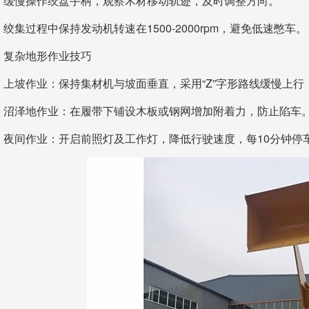
缓慢操作绞盘手柄，观察木材移动轨迹，及时调整方向。
绞集过程中保持发动机转速在1500-2000rpm，避免低速憋车。
复杂地形作业技巧
上坡作业：保持集材机与坡面垂直，采用“Z”字形路线缓慢上行
沼泽地作业：在履带下铺设木板或钢网增加附着力，防止陷车
夜间作业：开启前照灯及工作灯，降低行驶速度，每10分钟停