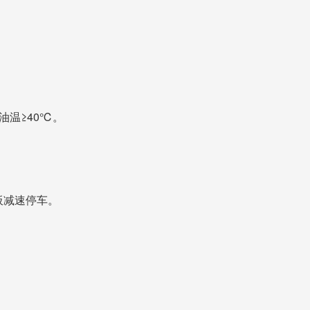
油温≥40℃。
板减速停车。