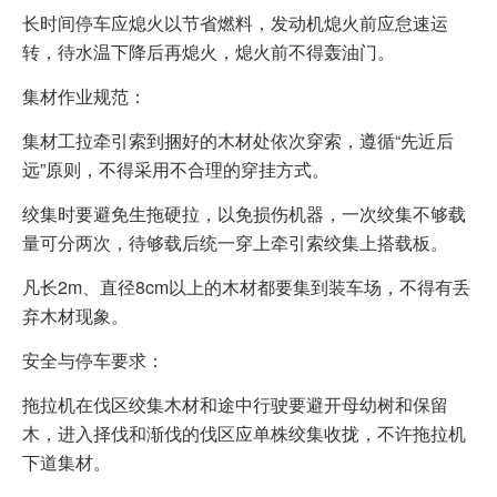
长时间停车应熄火以节省燃料，发动机熄火前应怠速运
转，待水温下降后再熄火，熄火前不得轰油门。
集材作业规范：
集材工拉牵引索到捆好的木材处依次穿索，遵循“先近后
远”原则，不得采用不合理的穿挂方式。
绞集时要避免生拖硬拉，以免损伤机器，一次绞集不够载
量可分两次，待够载后统一穿上牵引索绞集上搭载板。
凡长2m、直径8cm以上的木材都要集到装车场，不得有丢
弃木材现象。
安全与停车要求：
拖拉机在伐区绞集木材和途中行驶要避开母幼树和保留
木，进入择伐和渐伐的伐区应单株绞集收拢，不许拖拉机
下道集材。