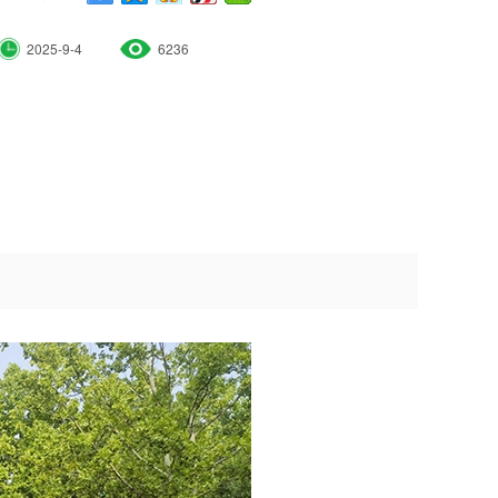
2025-9-4
6236