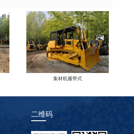
集材机履带式
二维码