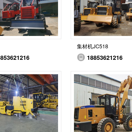
8853621216
18853621216
集材机
8853621216
18853621216