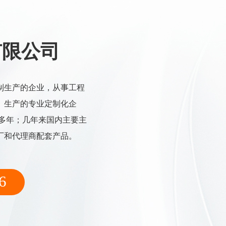
有限公司
制生产的企业，从事工程
、生产的专业定制化企
职多年；几年来国内主要主
厂和代理商配套产品。
6