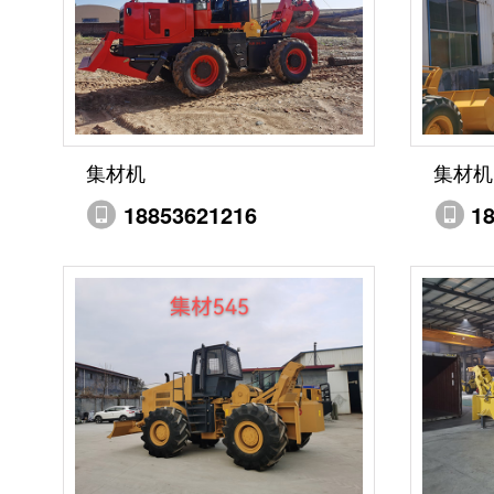
18853621216
1
集材机545
集材机
18853621216
1