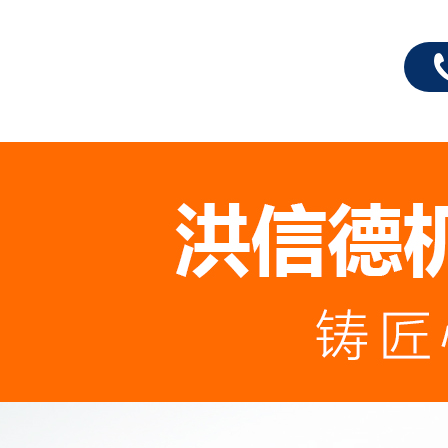
集材机
抓木叉
18853621216
1