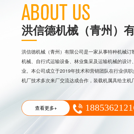
洪信德机械（青州）
洪信德机械（青州）有限公司是一家从事特种机械订
机械、自行式运输设备、林业集采及运输机械的设计
业。本公司成立于2019年技术和营销团队在行业供
机厂技术多次来厂交流达成合作，装载机属具给主机
1885362121
查看更多+